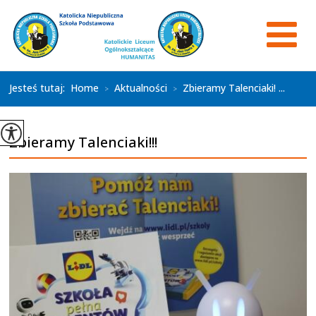
Jesteś tutaj:
Home
Aktualności
Zbieramy Talenciaki! ...
>
>
Zbieramy Talenciaki!!!