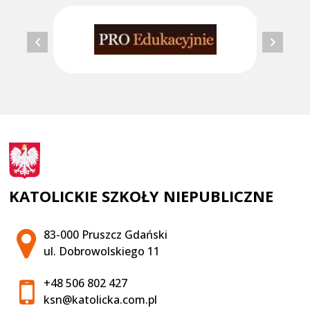
KATOLICKIE SZKOŁY NIEPUBLICZNE
Adres pocztowy:
83-000 Pruszcz Gdański
ul. Dobrowolskiego 11
+48 506 802 427
ksn@katolicka.com.pl