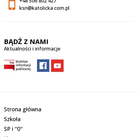
+48 506 802 427
ksn@katolicka.com.pl
BĄDŹ Z NAMI
Aktualności i informacje
Strona główna
Szkoła
SP i ''0''