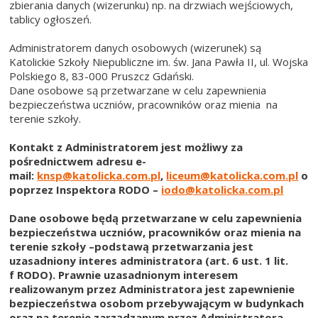
zbierania danych (wizerunku) np. na drzwiach wejściowych,
tablicy ogłoszeń.
Administratorem danych osobowych (wizerunek) są
Katolickie Szkoły Niepubliczne im. św. Jana Pawła II, ul. Wojska
Polskiego 8, 83-000 Pruszcz Gdański.
Dane osobowe są przetwarzane w celu zapewnienia
bezpieczeństwa uczniów, pracowników oraz mienia na
terenie szkoły.
Kontakt z Administratorem jest możliwy za
pośrednictwem adresu e-
mail:
knsp@katolicka.com.pl
,
liceum@katolicka.com.pl
or
poprzez Inspektora RODO –
iodo@katolicka.com.pl
Dane osobowe będą przetwarzane w celu zapewnienia
bezpieczeństwa uczniów, pracowników oraz mienia na
terenie szkoły –podstawą przetwarzania jest
uzasadniony interes administratora (art. 6 ust. 1 lit.
f RODO). Prawnie uzasadnionym interesem
realizowanym przez Administratora jest zapewnienie
bezpieczeństwa osobom przebywającym w budynkach
oraz na terenie zarządzanym przez Administratora