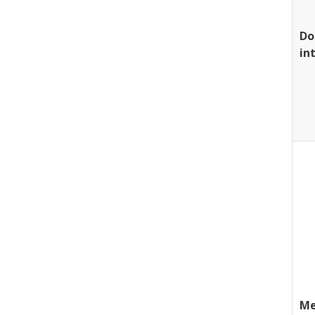
Do
in
Me