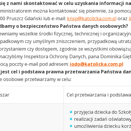
 się z nami skontaktować w celu uzyskania informacji
ministratorem można kontaktować się pisemnie, za pomocą p
00 Pruszcz Gdański lub e-mail:
knsp@katolicka.com.pl
oraz
l
 dbamy o bezpieczeństwo Państwa danych osobowych?
wniamy wszelkie środki fizycznej, technicznej i organizacy
padkowym czy umyślnym zniszczeniem, przypadkową utratą
rzystaniem czy dostępem, zgodnie ze wszystkimi obowiązuj
aczyliśmy Inspektora Ochrony Danych, pana Dominika Gięt
cą poczty e-mail pod adresem:
iodo@katolicka.com.pl
i jest cel i podstawa prawna przetwarzania Państwa d
e osobowe przetwarzamy w celu:
szar
Cel przetwarzania i podstaw
przyjęcia dziecka do Szkoł
realizacji zadań oświatowy
umożliwienia dziecku korzy