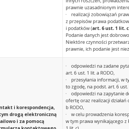
innych roszczeń, prowadzenia
prawnie uzasadnionym intere
· realizacji zobowiązań praw
z przepisów prawa podatkowe
i podatków (
art. 6 ust. 1 lit. c
Podanie danych jest dobrowol
Niektóre czynności przetwar
prawnie, ich podanie jest nie
· odpowiedzi na zadane pytan
art. 6 ust. 1 lit. a RODO,
· przesyłania informacji, w t
to zgodę, na podst. art. 6 ust.
· odpowiedzi na zapytanie d
ofertę oraz realizacji działań o
ntakt i korespondencja,
b RODO,
tym drogą elektroniczną
· w celu prowadzenia korespo
ailowo i za pomocą
w tym prawa wynikającego z R
rmularza kontaktowego
1 lit. c).