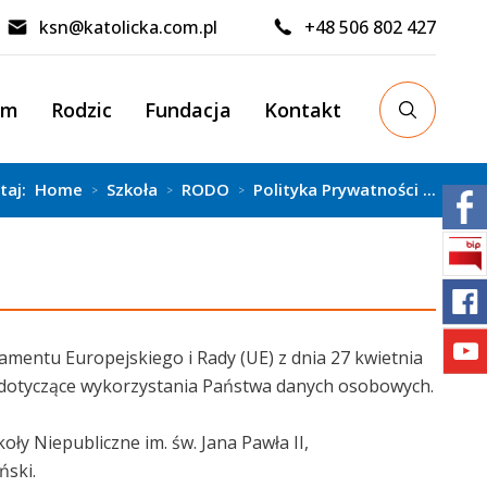
ksn@katolicka.com.pl
+48 506 802 427
um
Rodzic
Fundacja
Kontakt
utaj:
Home
Szkoła
RODO
Polityka Prywatności ...
>
>
>
mentu Europejskiego i Rady (UE) z dnia 27 kwietnia
 dotyczące wykorzystania Państwa danych osobowych.
y Niepubliczne im. św. Jana Pawła II,
ński.