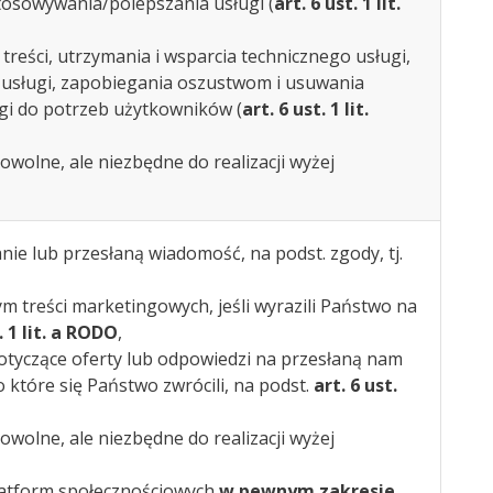
tosowywania/polepszania usługi (
art. 6 ust. 1 lit.
reści, utrzymania i wsparcia technicznego usługi,
usługi, zapobiegania oszustwom i usuwania
i do potrzeb użytkowników (
art. 6 ust. 1 lit.
wolne, ale niezbędne do realizacji wyżej
ie lub przesłaną wiadomość, na podst. zgody, tj.
ym treści marketingowych, jeśli wyrazili Państwo na
. 1 lit. a RODO
,
otyczące oferty lub odpowiedzi na przesłaną nam
 o które się Państwo zwrócili, na podst.
art. 6 ust.
wolne, ale niezbędne do realizacji wyżej
latform społecznościowych
w pewnym zakresie