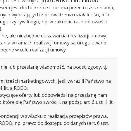
 procesu windykacji (
art. 6 ust. 1 lit. f RODO
–
sem jest dochodzenie i obrona przed roszczeniami),
nych wynikających z prowadzenia działalności, m.in.
go czy cywilnego, np. w zakresie rachunkowości
).
ne, ale niezbędne do zawarcia i realizacji umowy.
zania w ramach realizacji umowy są uregulowane
zbędne w celu realizacji umowy.
ie lub przesłaną wiadomość, na podst. zgody, tj.
ym treści marketingowych, jeśli wyrazili Państwo na
 1 lit. a RODO,
otyczące oferty lub odpowiedzi na przesłaną nam
 które się Państwo zwrócili, na podst. art. 6 ust. 1 lit.
ndencji w związku z realizacją przepisów prawa,
ODO, np. prawo do dostępu do danych (art. 6 ust.