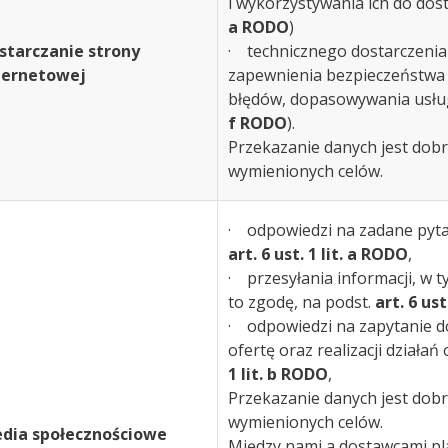
i wykorzystywania ich do dos
a RODO
)
starczanie strony
· technicznego dostarczenia t
ternetowej
zapewnienia bezpieczeństwa 
błędów, dopasowywania usług
f RODO
).
Przekazanie danych jest dobro
wymienionych celów.
· odpowiedzi na zadane pytan
art. 6 ust. 1 lit. a RODO
,
· przesyłania informacji, w t
to zgodę, na podst.
art. 6 ust
· odpowiedzi na zapytanie d
ofertę oraz realizacji działań
1 lit. b RODO
,
Przekazanie danych jest dobro
wymienionych celów.
dia społecznościowe
Między nami a dostawcami p