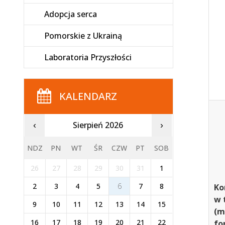
Adopcja serca
Pomorskie z Ukrainą
Laboratoria Przyszłości
KALENDARZ
Sierpień 2026
‹
›
NDZ
PN
WT
ŚR
CZW
PT
SOB
26
27
28
29
30
31
1
2
3
4
5
6
7
8
Ko
w 
9
10
11
12
13
14
15
(m
16
17
18
19
20
21
22
fo