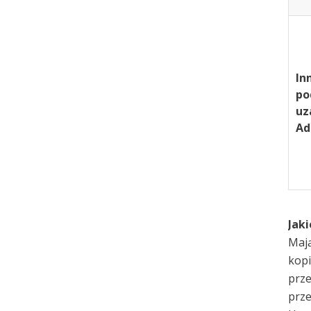
In
po
uz
Ad
Jak
Mają
kopi
prze
prze