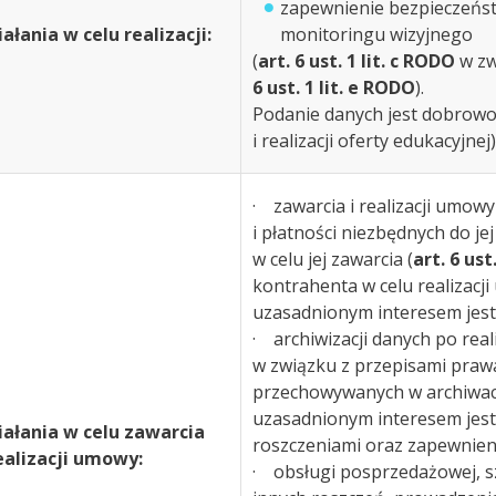
zapewnienie bezpieczeńst
iałania w celu realizacji:
monitoringu wizyjnego
(
art. 6 ust. 1 lit. c RODO
w zw
6 ust. 1 lit. e RODO
).
Podanie danych jest dobrowol
i realizacji oferty edukacyjnej)
· zawarcia i realizacji umowy
i płatności niezbędnych do jej
w celu jej zawarcia (
art. 6 ust
kontrahenta w celu realizacji
uzasadnionym interesem jest 
· archiwizacji danych po real
w związku z przepisami praw
przechowywanych w archiwach
uzasadnionym interesem jest
iałania w celu zawarcia
roszczeniami oraz zapewnieni
realizacji umowy:
· obsługi posprzedażowej, szc