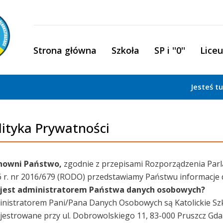
Strona główna
Szkoła
SP i ''0''
Lice
Jesteś t
lityka Prywatności
nowni Państwo,
zgodnie z przepisami Rozporządzenia Parla
 r. nr 2016/679 (RODO) przedstawiamy Państwu informacje
 jest administratorem Państwa danych osobowych?
nistratorem Pani/Pana Danych Osobowych są Katolickie Szkoł
jestrowane przy ul. Dobrowolskiego 11, 83-000 Pruszcz Gda