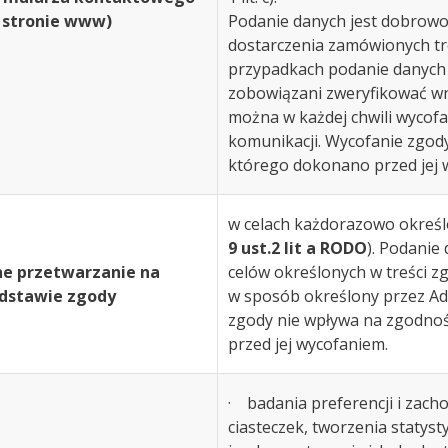
 stronie www)
Podanie danych jest dobrowol
dostarczenia zamówionych tre
przypadkach podanie danych
zobowiązani zweryfikować w
można w każdej chwili wycof
komunikacji. Wycofanie zgod
którego dokonano przed jej 
w celach każdorazowo określo
9 ust.2 lit a RODO
). Podanie
ne przetwarzanie na
celów określonych w treści z
dstawie zgody
w sposób określony przez Ad
zgody nie wpływa na zgodno
przed jej wycofaniem.
· badania preferencji i zach
ciasteczek, tworzenia statys