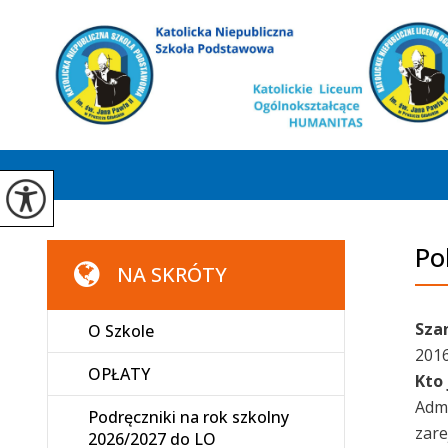
Po
NA SKRÓTY
Sza
O Szkole
2016
OPŁATY
Kto
Admi
Podręczniki na rok szkolny
zare
2026/2027 do LO