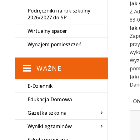
Jak
Podręczniki na rok szkolny
Z Ad
2026/2027 do SP
83-0
Jak
Wirtualny spacer
Zape
przy
Wynajem pomieszczeń
wyko
Wyzn
WAŻNE
pomo
Jak
Dan
E-Dziennik
Edukacja Domowa
Ob
Gazetka szkolna
Wyniki egzaminów
Szkoła muzyczna