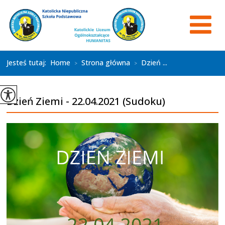
Jesteś tutaj:
Home
Strona główna
Dzień ...
>
>
Dzień Ziemi - 22.04.2021 (Sudoku)