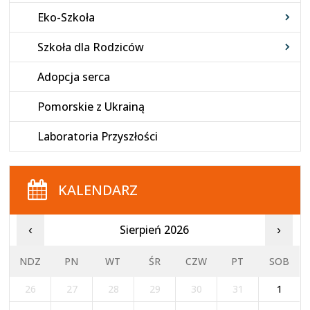
Eko-Szkoła
Szkoła dla Rodziców
Adopcja serca
Pomorskie z Ukrainą
Laboratoria Przyszłości
KALENDARZ
Sierpień 2026
‹
›
NDZ
PN
WT
ŚR
CZW
PT
SOB
26
27
28
29
30
31
1