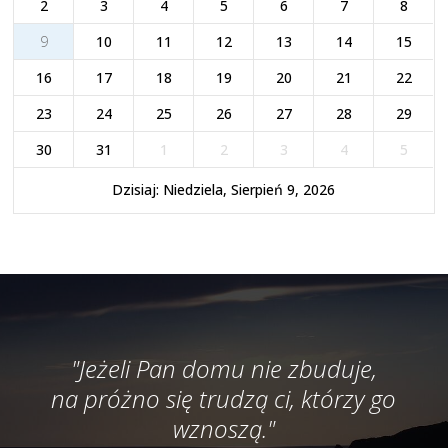
2
3
4
5
6
7
8
9
10
11
12
13
14
15
16
17
18
19
20
21
22
23
24
25
26
27
28
29
30
31
1
2
3
4
5
Dzisiaj: Niedziela, Sierpień 9, 2026
"Jeżeli Pan domu nie zbuduje,
na próżno się trudzą ci, którzy go
wznoszą."