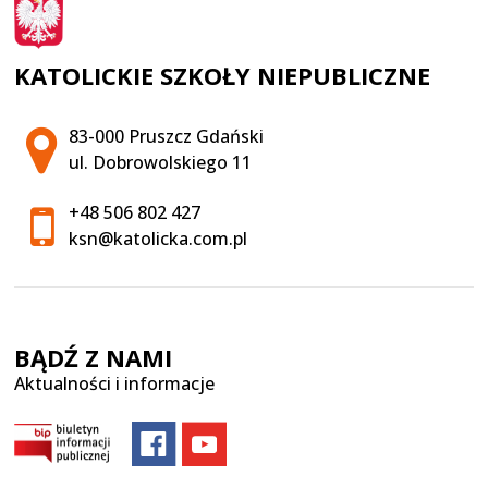
KATOLICKIE SZKOŁY NIEPUBLICZNE
Adres pocztowy:
83-000 Pruszcz Gdański
ul. Dobrowolskiego 11
+48 506 802 427
ksn@katolicka.com.pl
BĄDŹ Z NAMI
Aktualności i informacje