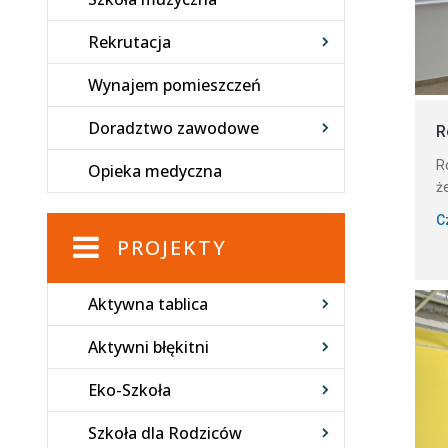
Rekrutacja
Wynajem pomieszczeń
Doradztwo zawodowe
R
R
Opieka medyczna
ż
C
PROJEKTY
Aktywna tablica
Aktywni błękitni
Eko-Szkoła
Szkoła dla Rodziców