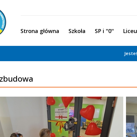
Strona główna
Szkoła
SP i ''0''
Lice
Jeste
zbudowa