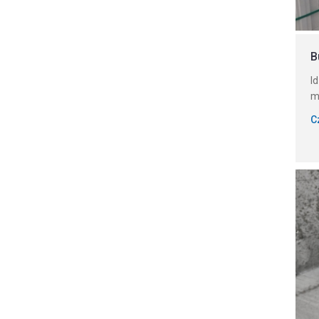
B
I
m
C