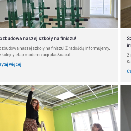
ozbudowa naszej szkoły na finiszu!
S
i
ozbudowa naszej szkoły na finiszu! Z radością informujemy,
e kolejny etap modernizacji plac&oacut...
Z 
Ka
zytaj więcej
Cz