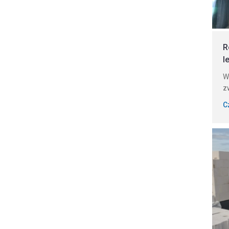
R
l
W
z
C