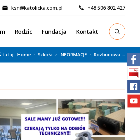
ksn@katolicka.com.pl
+48 506 802 427
um
Rodzic
Fundacja
Kontakt
ś tutaj:
Home
Szkoła
INFORMACJE
Rozbudowa ...
>
>
>