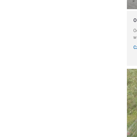
O
O
w
C