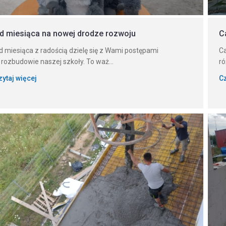
d miesiąca na nowej drodze rozwoju
C
d miesiąca z radością dzielę się z Wami postępami
Ca
 rozbudowie naszej szkoły. To waż...
ró
zytaj więcej
Cz