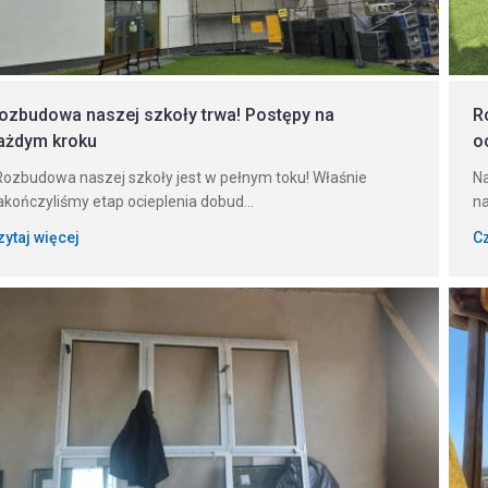
ozbudowa naszej szkoły trwa! Postępy na
R
ażdym kroku
o
ozbudowa naszej szkoły jest w pełnym toku! Właśnie
Na
akończyliśmy etap ocieplenia dobud...
na
zytaj więcej
Cz