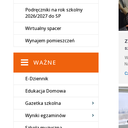
Podręczniki na rok szkolny
2026/2027 do SP
Wirtualny spacer
Wynajem pomieszczeń
Z
s
W
WAŻNE
N
C
E-Dziennik
Edukacja Domowa
Gazetka szkolna
Wyniki egzaminów
Szkoła muzyczna