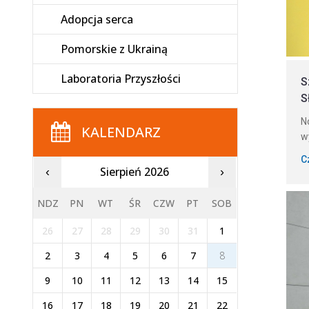
Adopcja serca
Pomorskie z Ukrainą
Laboratoria Przyszłości
S
S
N
KALENDARZ
w
C
Sierpień 2026
‹
›
NDZ
PN
WT
ŚR
CZW
PT
SOB
26
27
28
29
30
31
1
2
3
4
5
6
7
8
9
10
11
12
13
14
15
16
17
18
19
20
21
22