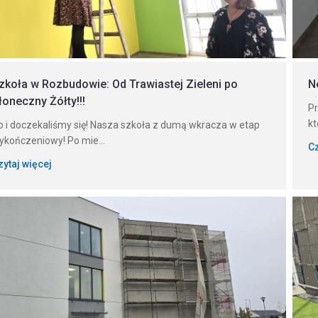
zkoła w Rozbudowie: Od Trawiastej Zieleni po
N
łoneczny Żółty!!!
Pr
kt
o i doczekaliśmy się! Nasza szkoła z dumą wkracza w etap
ykończeniowy! Po mie...
Cz
zytaj więcej