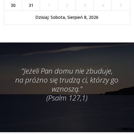
30
31
1
2
3
4
5
Dzisiaj: Sobota, Sierpień 8, 2026
"Jeżeli Pan domu nie zbuduje,
na próżno się trudzą ci, którzy go
wznoszą."
(Psalm 127,1)