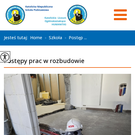
Jesteś tutaj:
Home
Szkoła
Postęp ...
>
>
Postępy prac w rozbudowie