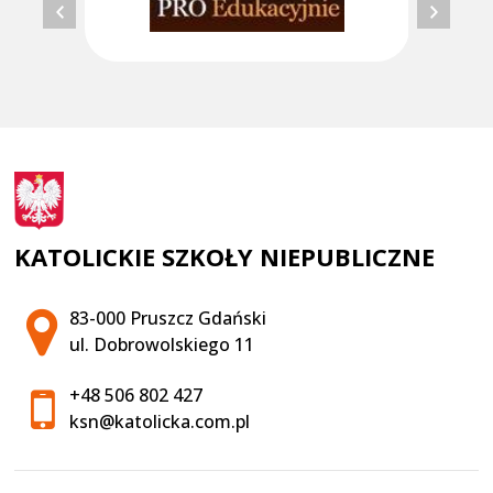
KATOLICKIE SZKOŁY NIEPUBLICZNE
Adres pocztowy:
83-000 Pruszcz Gdański
ul. Dobrowolskiego 11
+48 506 802 427
ksn@katolicka.com.pl