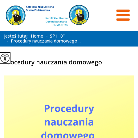
Jesteś tutaj:
Home
SP i ''0''
>
Procedury nauczania domowego ...
>
Procedury nauczania domowego