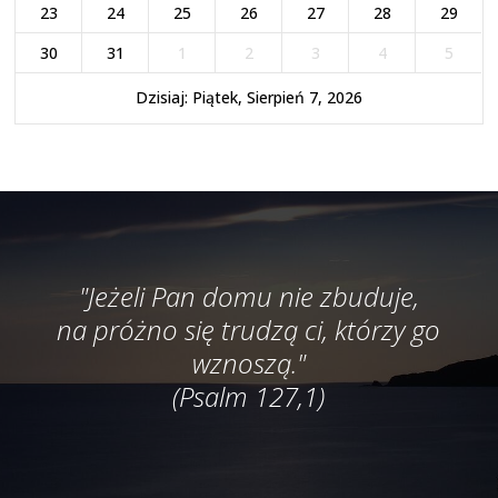
23
24
25
26
27
28
29
30
31
1
2
3
4
5
Dzisiaj: Piątek, Sierpień 7, 2026
"Jeżeli Pan domu nie zbuduje,
na próżno się trudzą ci, którzy go
wznoszą."
(Psalm 127,1)