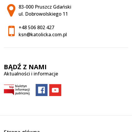
Adres pocztowy:
83-000 Pruszcz Gdański
ul. Dobrowolskiego 11
+48 506 802 427
ksn@katolicka.com.pl
BĄDŹ Z NAMI
Aktualności i informacje
Strona główna