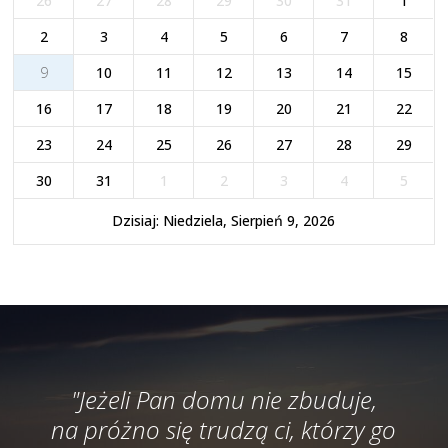
26
27
28
29
30
31
1
2
3
4
5
6
7
8
9
10
11
12
13
14
15
16
17
18
19
20
21
22
23
24
25
26
27
28
29
30
31
1
2
3
4
5
Dzisiaj: Niedziela, Sierpień 9, 2026
"Jeżeli Pan domu nie zbuduje,
na próżno się trudzą ci, którzy go