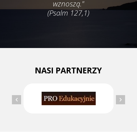
wznoszą."
(Psalm 127,1)
NASI PARTNERZY