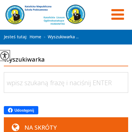
Jesteś tutaj:
Home
Wyszukiwarka ...
>
Wyszukiwarka
Udostępnij
NA SKRÓTY