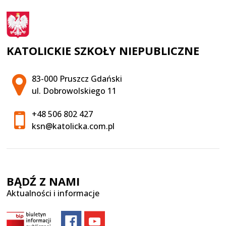
KATOLICKIE SZKOŁY NIEPUBLICZNE
Adres pocztowy:
83-000 Pruszcz Gdański
ul. Dobrowolskiego 11
+48 506 802 427
ksn@katolicka.com.pl
BĄDŹ Z NAMI
Aktualności i informacje