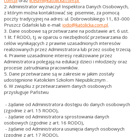
com.pl
oraz
liceum@katolicka.com.pl
2. Administrator wyznaczył Inspektora Danych Osobowych,
z którym można kontaktować się pisemnie, za pomocą
poczty tradycyjnej na adres: ul. Dobrowolskiego 11, 83-000
Pruszcz Gdański lub e-mail:
iodo@katolicka.com.pl
.
3. Dane osobowe są przetwarzane na podstawie art. 6 ust.
1 lit. f RODO, tj. w oparciu o niezbędność przetwarzania do
celów wynikających z prawnie uzasadnionych interesów
realizowanych przez Administratora lub przez osobę trzecią.
4. Prawnie uzasadnione interesy realizowane przez
Administratora polegają na edukacji dzieci i młodzieży oraz
procesie zatrudniania pracowników.
5. Dane przetwarzane są w zakresie w jakim zostały
udostępnione Katolickim Szkołom Niepublicznym .
6. W związku z przetwarzaniem danych osobowych
przysługuje Państwu
- żądanie od Administratora dostępu do danych osobowych
(zgodnie z art. 15 RODO),
- żądanie od Administratora sprostowania danych
osobowych (zgodnie z art. 16 RODO),
- żądanie od Administratora usunięcia danych osobowych
(zgodnie z art. 17 RODO),