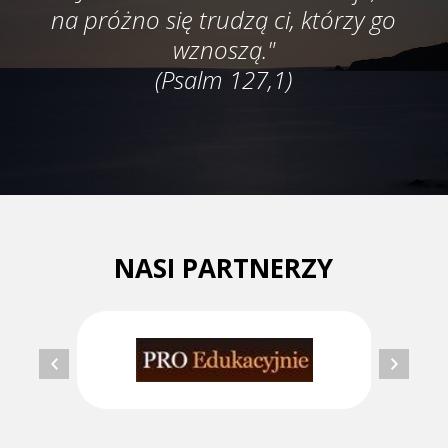
na próżno się trudzą ci, którzy go
wznoszą."
(Psalm 127,1)
NASI PARTNERZY