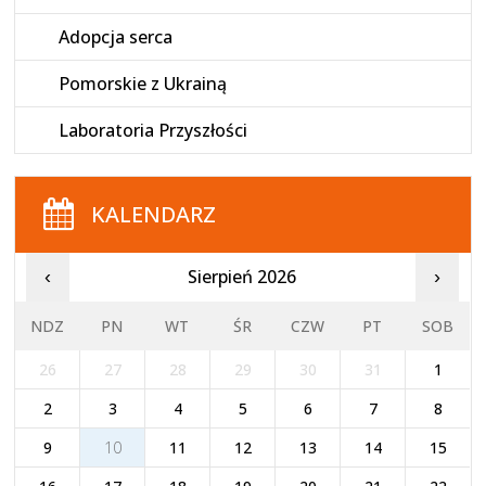
Adopcja serca
Pomorskie z Ukrainą
Laboratoria Przyszłości
KALENDARZ
Sierpień 2026
‹
›
NDZ
PN
WT
ŚR
CZW
PT
SOB
26
27
28
29
30
31
1
2
3
4
5
6
7
8
9
10
11
12
13
14
15