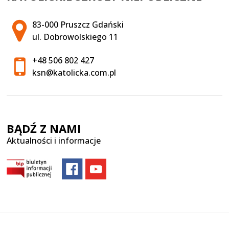
Adres pocztowy:
83-000 Pruszcz Gdański
ul. Dobrowolskiego 11
+48 506 802 427
ksn@katolicka.com.pl
BĄDŹ Z NAMI
Aktualności i informacje