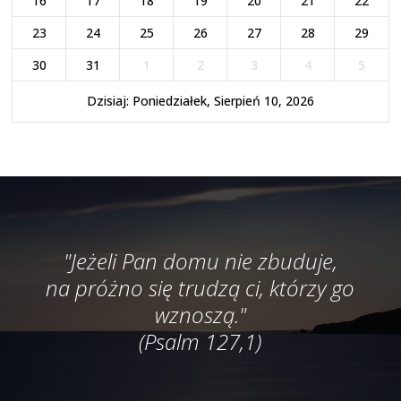
16
17
18
19
20
21
22
23
24
25
26
27
28
29
30
31
1
2
3
4
5
Dzisiaj: Poniedziałek, Sierpień 10, 2026
"Jeżeli Pan domu nie zbuduje,
na próżno się trudzą ci, którzy go
wznoszą."
(Psalm 127,1)