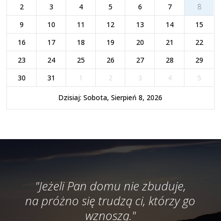
2
3
4
5
6
7
8
9
10
11
12
13
14
15
16
17
18
19
20
21
22
23
24
25
26
27
28
29
30
31
1
2
3
4
5
Dzisiaj: Sobota, Sierpień 8, 2026
"Jeżeli Pan domu nie zbuduje,
na próżno się trudzą ci, którzy go
wznoszą."