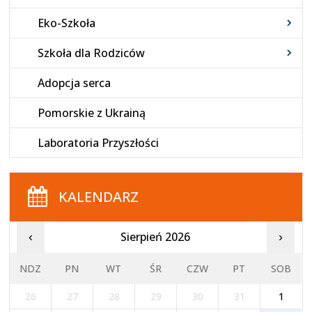
Eko-Szkoła
Szkoła dla Rodziców
Adopcja serca
Pomorskie z Ukrainą
Laboratoria Przyszłości
KALENDARZ
Sierpień 2026
‹
›
NDZ
PN
WT
ŚR
CZW
PT
SOB
26
27
28
29
30
31
1