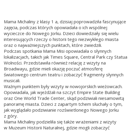
Mama Michaliny z klasy 1 a, dzisiaj poprowadziła fascynujące
zajęcia, podczas których opowiadała o ich wspólnej
wycieczce do Nowego Jorku. Dzieci dowiedziały się wielu
interesujących rzeczy o historii tego niezwykłego miasta
oraz o najważniejszych punktach, które zwiedzili.
Podczas spotkania Mama Misi opowiadała o słynnych
lokalizacjach, takich jak Times Square, Central Park czy Statua
Wolności. Przedstawiła również relację z wizyty na
Broadwayu, gdzie mieli okazję poczuć atmosferę
światowego centrum teatru i zobaczyć fragmenty słynnych
musicali.
Ważnym punktem były wizyty w nowojorskich wieżowcach.
Opowiadała, jak wjeżdżali na szczyt Empire State Building
oraz One World Trade Center, skąd podziwiali niesamowitą
panoramę miasta. Dzieci z zapartym tchem słuchały o tym,
jak wyglądało podziwianie rozświetlonego Nowego Jorku
z góry.
Mama Michaliny podzieliła się także wrażeniami z wizyty
w Muzeum Historii Naturalnej, gdzie mogli zobaczyć