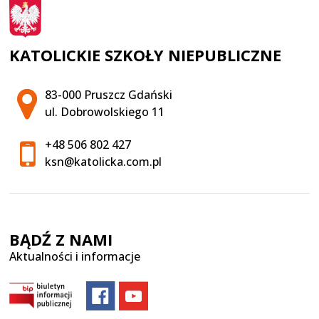
KATOLICKIE SZKOŁY NIEPUBLICZNE
Adres pocztowy:
83-000 Pruszcz Gdański
ul. Dobrowolskiego 11
+48 506 802 427
ksn@katolicka.com.pl
BĄDŹ Z NAMI
Aktualności i informacje