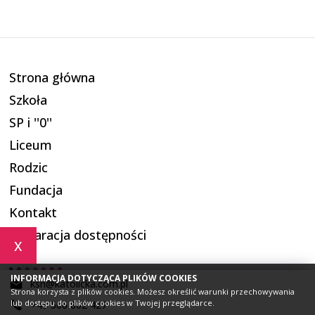
Strona główna
Szkoła
SP i ''0''
Liceum
Rodzic
Fundacja
Kontakt
Deklaracja dostępności
x
INFORMACJA DOTYCZĄCA PLIKÓW COOKIES
ksn@katolicka.com.pl
Strona korzysta z plików cookies. Możesz określić warunki przechowywania
lub dostępu do plików cookies w Twojej przeglądarce.
+48 506 802 427