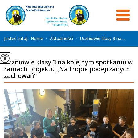
Jesteś tutaj:
Home
Aktualności
Uczniowie klasy 3 na ...
>
>
Uczniowie klasy 3 na kolejnym spotkaniu w
ramach projektu „Na tropie podejrzanych
zachowań''