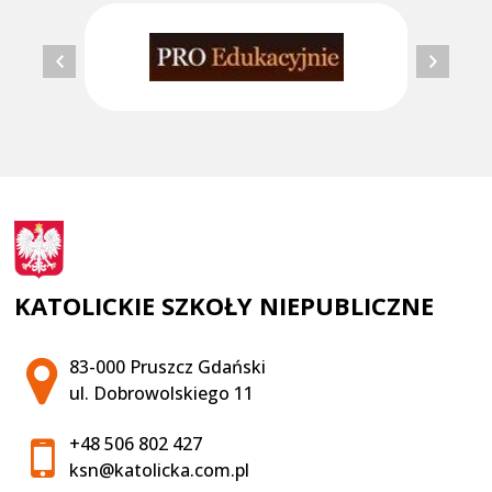
KATOLICKIE SZKOŁY NIEPUBLICZNE
Adres pocztowy:
83-000 Pruszcz Gdański
ul. Dobrowolskiego 11
+48 506 802 427
ksn@katolicka.com.pl