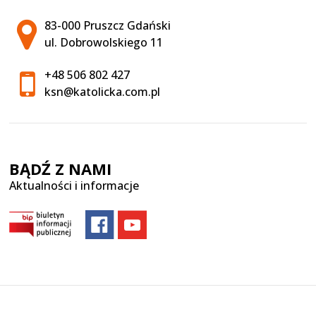
Adres pocztowy:
83-000 Pruszcz Gdański
ul. Dobrowolskiego 11
+48 506 802 427
ksn@katolicka.com.pl
BĄDŹ Z NAMI
Aktualności i informacje