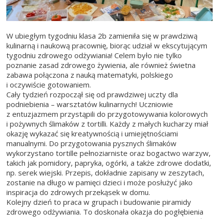
W ubiegłym tygodniu klasa 2b zamieniła się w prawdziwą
kulinarną i naukową pracownię, biorąc udział w ekscytującym
tygodniu zdrowego odżywiania! Celem było nie tylko
poznanie zasad zdrowego żywienia, ale również świetna
zabawa połączona z nauką matematyki, polskiego
i oczywiście gotowaniem.
Cały tydzień rozpoczął się od prawdziwej uczty dla
podniebienia – warsztatów kulinarnych! Uczniowie
z entuzjazmem przystąpili do przygotowywania kolorowych
i pożywnych ślimaków z tortilli. Każdy z małych kucharzy miał
okazję wykazać się kreatywnością i umiejętnościami
manualnymi. Do przygotowania pysznych ślimaków
wykorzystano tortille pełnoziarniste oraz bogactwo warzyw,
takich jak pomidory, papryka, ogórki, a także zdrowe dodatki,
np. serek wiejski. Przepis, dokładnie zapisany w zeszytach,
zostanie na długo w pamięci dzieci i może posłużyć jako
inspiracja do zdrowych przekąsek w domu.
Kolejny dzień to praca w grupach i budowanie piramidy
zdrowego odżywiania. To doskonała okazja do pogłębienia