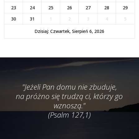
23
24
25
26
27
28
29
30
31
1
2
3
4
5
Dzisiaj: Czwartek, Sierpień 6, 2026
"Jeżeli Pan domu nie zbuduje,
na próżno się trudzą ci, którzy go
wznoszą."
(Psalm 127,1)