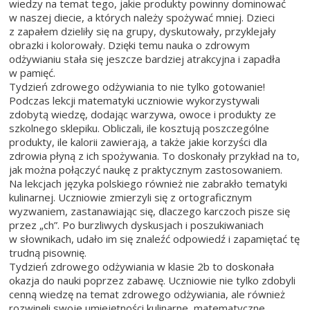
wiedzy na temat tego, jakie produkty powinny dominować
w naszej diecie, a których należy spożywać mniej. Dzieci
z zapałem dzieliły się na grupy, dyskutowały, przyklejały
obrazki i kolorowały. Dzięki temu nauka o zdrowym
odżywianiu stała się jeszcze bardziej atrakcyjna i zapadła
w pamięć.
Tydzień zdrowego odżywiania to nie tylko gotowanie!
Podczas lekcji matematyki uczniowie wykorzystywali
zdobytą wiedzę, dodając warzywa, owoce i produkty ze
szkolnego sklepiku. Obliczali, ile kosztują poszczególne
produkty, ile kalorii zawierają, a także jakie korzyści dla
zdrowia płyną z ich spożywania. To doskonały przykład na to,
jak można połączyć naukę z praktycznym zastosowaniem.
Na lekcjach języka polskiego również nie zabrakło tematyki
kulinarnej. Uczniowie zmierzyli się z ortograficznym
wyzwaniem, zastanawiając się, dlaczego karczoch pisze się
przez „ch”. Po burzliwych dyskusjach i poszukiwaniach
w słownikach, udało im się znaleźć odpowiedź i zapamiętać tę
trudną pisownię.
Tydzień zdrowego odżywiania w klasie 2b to doskonała
okazja do nauki poprzez zabawę. Uczniowie nie tylko zdobyli
cenną wiedzę na temat zdrowego odżywiania, ale również
rozwinęli swoje umiejętności kulinarne, matematyczne