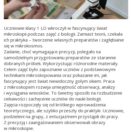
Uczniowie klasy 1 LO wkroczyli w fascynujący świat
mikroskopii podczas zajęć z biologii. Zamiast teorii, czekała
ich praktyka – tworzenie własnych preparatów i zagłębianie
się w mikrokosmos.
Zadanie, choć wymagające precyzji, polegało na
samodzielnym przygotowaniu preparatów ze starannie
dobranych próbek. Wykorzystując różnorodne materiały.
Celem zajęć było zapoznanie uczniów z podstawowymi
technikami mikroskopowania oraz pokazanie im, jak
fascynujący jest świat niewidoczny gołym okiem. Praca
z mikroskopem rozwija umiejętność obserwacji, analizy
i wyciągania wniosków. To świetny sposób na rozbudzenie
ciekawości i zachęcenie uczniów do nauki biologii.
Zajęcia rozpoczęły się od krótkiego wprowadzenia
teoretycznego, ale szybko przeszły do praktyki. Uczniowie,
podzieleni na grupy, z entuzjazmem przystąpili do pracy.
Z precyzją i zaangażowaniem obserwowali obrazy
w mikroskopie.