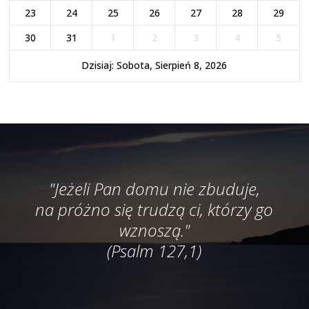
23
24
25
26
27
28
29
30
31
1
2
3
4
5
Dzisiaj: Sobota, Sierpień 8, 2026
"Jeżeli Pan domu nie zbuduje,
na próżno się trudzą ci, którzy go
wznoszą."
(Psalm 127,1)