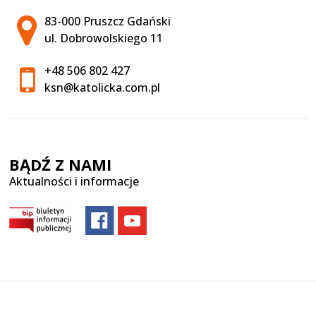
Adres pocztowy:
83-000 Pruszcz Gdański
ul. Dobrowolskiego 11
+48 506 802 427
ksn@katolicka.com.pl
BĄDŹ Z NAMI
Aktualności i informacje