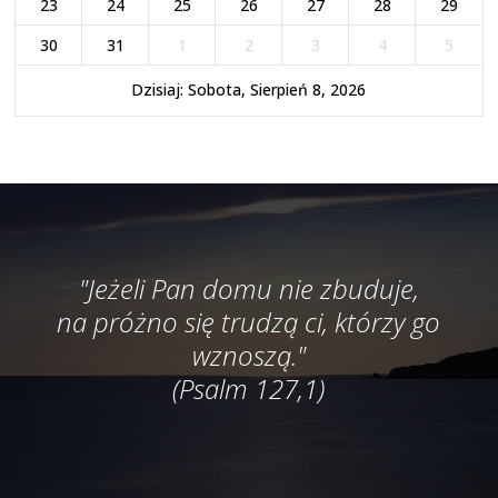
23
24
25
26
27
28
29
30
31
1
2
3
4
5
Dzisiaj: Sobota, Sierpień 8, 2026
"Jeżeli Pan domu nie zbuduje,
na próżno się trudzą ci, którzy go
wznoszą."
(Psalm 127,1)