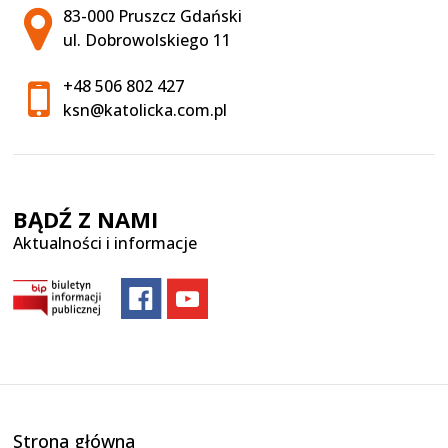
Adres pocztowy:
83-000 Pruszcz Gdański
ul. Dobrowolskiego 11
+48 506 802 427
ksn@katolicka.com.pl
BĄDŹ Z NAMI
Aktualności i informacje
Strona główna