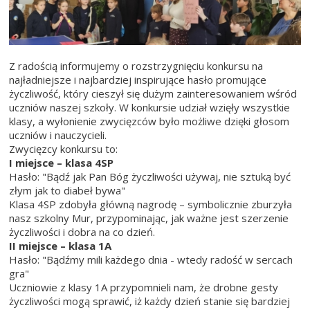
Z radością informujemy o rozstrzygnięciu konkursu na
najładniejsze i najbardziej inspirujące hasło promujące
życzliwość, który cieszył się dużym zainteresowaniem wśród
uczniów naszej szkoły. W konkursie udział wzięły wszystkie
klasy, a wyłonienie zwycięzców było możliwe dzięki głosom
uczniów i nauczycieli.
Zwycięzcy konkursu to:
I miejsce – klasa 4SP
Hasło: "Bądź jak Pan Bóg życzliwości używaj, nie sztuką być
złym jak to diabeł bywa"
Klasa 4SP zdobyła główną nagrodę – symbolicznie zburzyła
nasz szkolny Mur, przypominając, jak ważne jest szerzenie
życzliwości i dobra na co dzień.
II miejsce – klasa 1A
Hasło: "Bądźmy mili każdego dnia - wtedy radość w sercach
gra"
Uczniowie z klasy 1A przypomnieli nam, że drobne gesty
życzliwości mogą sprawić, iż każdy dzień stanie się bardziej