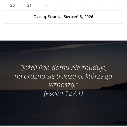
30
31
1
2
3
4
5
Dzisiaj: Sobota, Sierpień 8, 2026
"Jeżeli Pan domu nie zbuduje,
na próżno się trudzą ci, którzy go
wznoszą."
(Psalm 127,1)