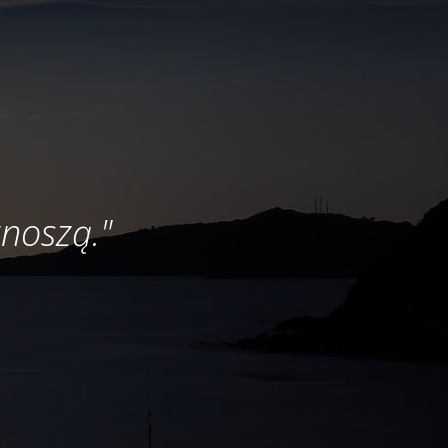
,
znoszą."