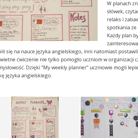
W planach zna
słówek, czyta
relaks i zaba
spotkania ze 
Każdy plan by
zainteresowa
ili się na nauce języka angielskiego, inni natomiast posta
wietne ćwiczenie nie tylko pomogło uczniom w organizacji c
mysłowość. Dzięki "My weekly planner" uczniowie mogli lepi
ę języka angielskiego.