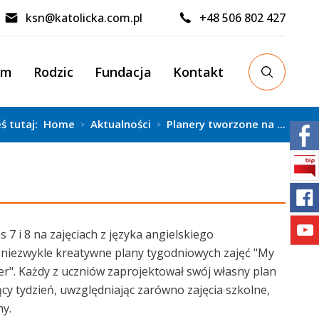
ksn@katolicka.com.pl
+48 506 802 427
um
Rodzic
Fundacja
Kontakt
eś tutaj:
Home
Aktualności
Planery tworzone na ...
>
>
s 7 i 8 na zajęciach z języka angielskiego
 niezwykle kreatywne plany tygodniowych zajęć "My
r". Każdy z uczniów zaprojektował swój własny plan
y tydzień, uwzględniając zarówno zajęcia szkolne,
ny.