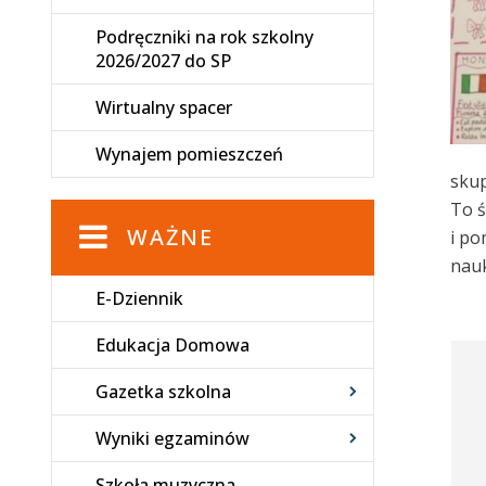
Podręczniki na rok szkolny
2026/2027 do SP
Wirtualny spacer
Wynajem pomieszczeń
skup
To ś
WAŻNE
i po
nauk
E-Dziennik
Edukacja Domowa
Gazetka szkolna
Wyniki egzaminów
Szkoła muzyczna