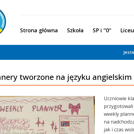
Strona główna
Szkoła
SP i ''0''
Lice
Jest
anery tworzone na języku angielskim
Uczniowie kla
przygotowali
weekly planne
na nadchodząc
jak i czas wol