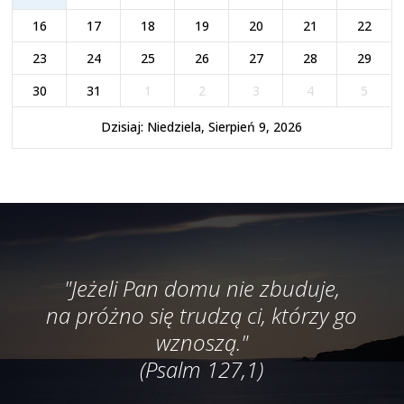
16
17
18
19
20
21
22
23
24
25
26
27
28
29
30
31
1
2
3
4
5
Dzisiaj: Niedziela, Sierpień 9, 2026
"Jeżeli Pan domu nie zbuduje,
na próżno się trudzą ci, którzy go
wznoszą."
(Psalm 127,1)