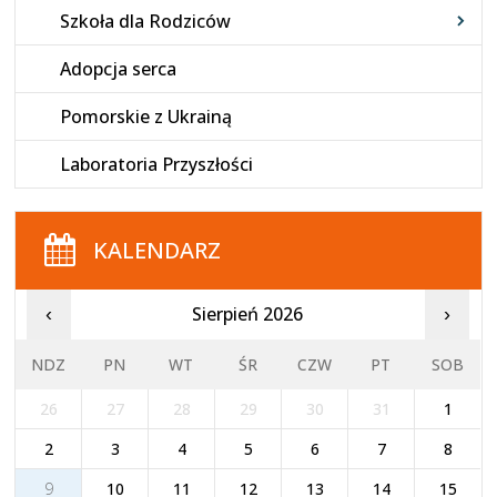
Szkoła dla Rodziców
Adopcja serca
Pomorskie z Ukrainą
Laboratoria Przyszłości
KALENDARZ
Sierpień 2026
‹
›
NDZ
PN
WT
ŚR
CZW
PT
SOB
26
27
28
29
30
31
1
2
3
4
5
6
7
8
9
10
11
12
13
14
15