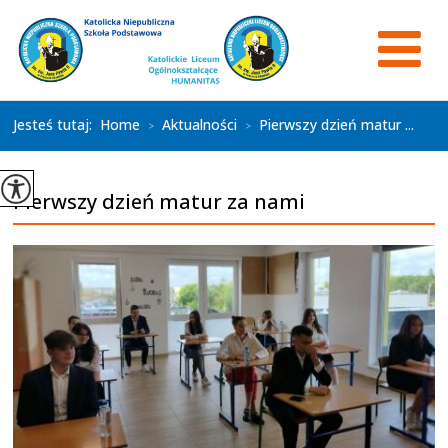
Jesteś tutaj:
Home
Aktualności
Pierwszy dzień matur ...
>
>
Pierwszy dzień matur za nami