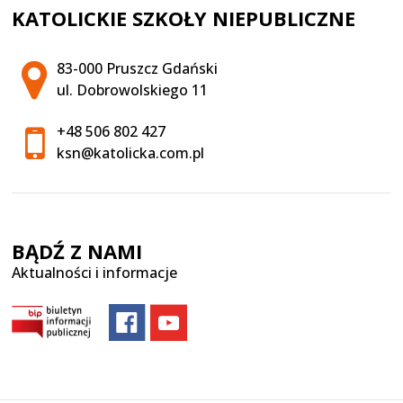
KATOLICKIE SZKOŁY NIEPUBLICZNE
Adres pocztowy:
83-000 Pruszcz Gdański
ul. Dobrowolskiego 11
+48 506 802 427
ksn@katolicka.com.pl
BĄDŹ Z NAMI
Aktualności i informacje