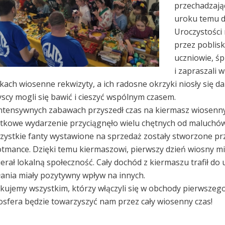
przechadzając
uroku temu d
Uroczystości
przez poblisk
uczniowie, śp
i zapraszali 
kach wiosenne rekwizyty, a ich radosne okrzyki niosły się d
scy mogli się bawić i cieszyć wspólnym czasem.
ntensywnych zabawach przyszedł czas na kiermasz wiosenn
tkowe wydarzenie przyciągnęło wielu chętnych od maluchów 
zystkie fanty wystawione na sprzedaż zostały stworzone pr
tmance. Dzięki temu kiermaszowi, pierwszy dzień wiosny mia
erał lokalną społeczność. Cały dochód z kiermaszu trafił do
łania miały pozytywny wpływ na innych.
kujemy wszystkim, którzy włączyli się w obchody pierwszego
sfera będzie towarzyszyć nam przez cały wiosenny czas!