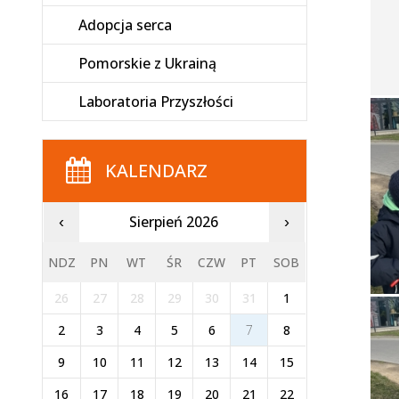
Adopcja serca
Pomorskie z Ukrainą
Laboratoria Przyszłości
KALENDARZ
Sierpień 2026
‹
›
NDZ
PN
WT
ŚR
CZW
PT
SOB
26
27
28
29
30
31
1
2
3
4
5
6
7
8
9
10
11
12
13
14
15
16
17
18
19
20
21
22