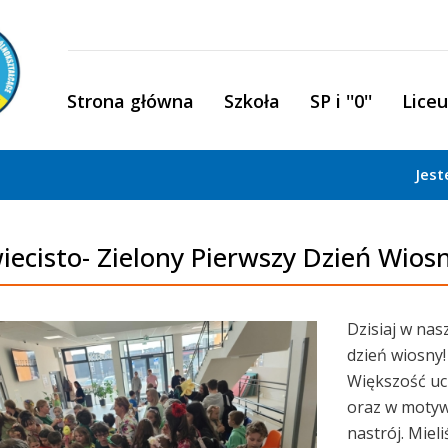
Strona główna
Szkoła
SP i ''0''
Lice
Jest
iecisto- Zielony Pierwszy Dzień Wiosn
Dzisiaj w nas
dzień wiosny!
Większość uc
oraz w motyw
nastrój. Mie