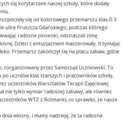
ych się korytarzami naszej szkoły, które dodały
niu.
 rozpoczęły się od kolorowego przemarszu klas 0-3
ie ulice Pruszcza Gdańskiego, podczas którego
iewając radosne piosenki, odstraszali zimę
wiosnę. Dzieci z entuzjazmem maszerowały, trzymając
aleko. Przemarsz zakończył się na placu zabaw, gdzie
y, zorganizowany przez Samorząd Uczniowski. To
po uczniów klas starszych i pracowników szkoły,
zez uczestników Warsztatów Terapii Zajęciowej
ł nie tylko wymiar radosnej zabawy, ale również
 uczestników WTZ z Rotmanki, co sprawiło, że nasze
 dnia wiosny, i mamy nadzieję, że ta radosna