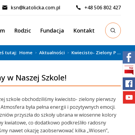
ksn@katolicka.com.pl
+48 506 802 427
um
Rodzic
Fundacja
Kontakt
eś tutaj:
Home
Aktualności
Kwiecisto- Zielony P ...
>
>
y w Naszej Szkole!
zej szkole obchodziliśmy kwiecisto- zielony pierwszy
 Atmosfera była pełna energii i pozytywnych emocji.
zniów przyszła do szkoły ubrana w wiosenne kolory
y kwiatowe, co dodatkowo podkreśliło radosny
liśmy nawet okazję zaobserwować kilka „Wiosen”,