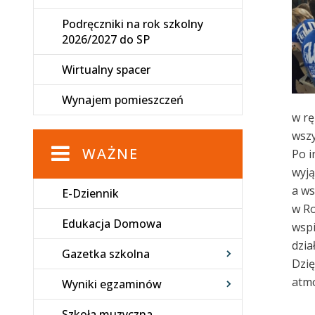
Podręczniki na rok szkolny
2026/2027 do SP
Wirtualny spacer
Wynajem pomieszczeń
w rę
wszy
WAŻNE
Po i
wyją
a ws
E-Dziennik
w Ro
Edukacja Domowa
wspi
dzia
Gazetka szkolna
Dzię
atmo
Wyniki egzaminów
Szkoła muzyczna