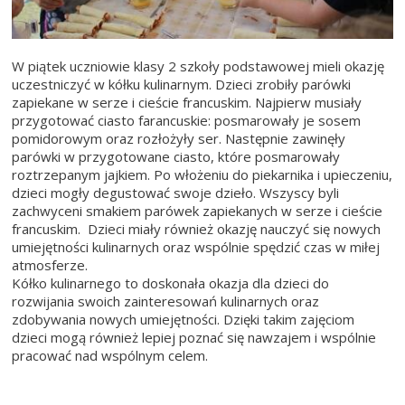
W piątek uczniowie klasy 2 szkoły podstawowej mieli okazję
uczestniczyć w kółku kulinarnym. Dzieci zrobiły parówki
zapiekane w serze i cieście francuskim. Najpierw musiały
przygotować ciasto farancuskie: posmarowały je sosem
pomidorowym oraz rozłożyły ser. Następnie zawinęły
parówki w przygotowane ciasto, które posmarowały
roztrzepanym jajkiem. Po włożeniu do piekarnika i upieczeniu,
dzieci mogły degustować swoje dzieło. Wszyscy byli
zachwyceni smakiem parówek zapiekanych w serze i cieście
francuskim. Dzieci miały również okazję nauczyć się nowych
umiejętności kulinarnych oraz wspólnie spędzić czas w miłej
atmosferze.
Kółko kulinarnego to doskonała okazja dla dzieci do
rozwijania swoich zainteresowań kulinarnych oraz
zdobywania nowych umiejętności. Dzięki takim zajęciom
dzieci mogą również lepiej poznać się nawzajem i wspólnie
pracować nad wspólnym celem.