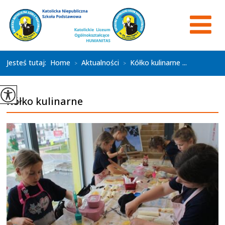
Jesteś tutaj:
Home
Aktualności
Kółko kulinarne ...
>
>
Kółko kulinarne