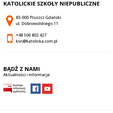
KATOLICKIE SZKOŁY NIEPUBLICZNE
Adres pocztowy:
83-000 Pruszcz Gdański
ul. Dobrowolskiego 11
+48 506 802 427
ksn@katolicka.com.pl
BĄDŹ Z NAMI
Aktualności i informacje