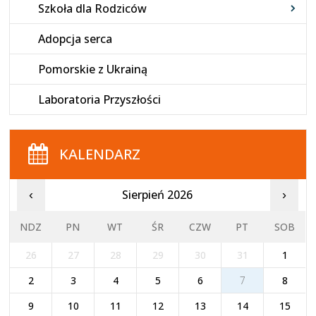
Szkoła dla Rodziców
Adopcja serca
Pomorskie z Ukrainą
Laboratoria Przyszłości
KALENDARZ
Sierpień 2026
‹
›
NDZ
PN
WT
ŚR
CZW
PT
SOB
26
27
28
29
30
31
1
2
3
4
5
6
7
8
9
10
11
12
13
14
15