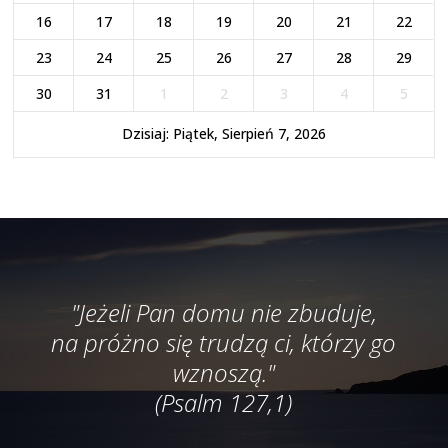
16
17
18
19
20
21
22
23
24
25
26
27
28
29
30
31
1
2
3
4
5
Dzisiaj: Piątek, Sierpień 7, 2026
"Jeżeli Pan domu nie zbuduje,
na próżno się trudzą ci, którzy go
wznoszą."
(Psalm 127,1)