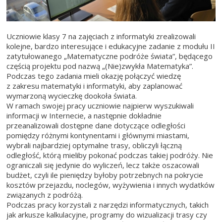
Uczniowie klasy 7 na zajęciach z informatyki zrealizowali
kolejne, bardzo interesujące i edukacyjne zadanie z modułu II
zatytułowanego „Matematyczne podróże świata”, będącego
częścią projektu pod nazwą „(Nie)zwykła Matematyka”.
Podczas tego zadania mieli okazję połączyć wiedzę
z zakresu matematyki i informatyki, aby zaplanować
wymarzoną wycieczkę dookoła świata.
W ramach swojej pracy uczniowie najpierw wyszukiwali
informacji w Internecie, a następnie dokładnie
przeanalizowali dostępne dane dotyczące odległości
pomiędzy różnymi kontynentami i głównymi miastami,
wybrali najbardziej optymalne trasy, obliczyli łączną
odległość, którą mieliby pokonać podczas takiej podróży. Nie
ograniczali się jedynie do wyliczeń, lecz także oszacowali
budżet, czyli ile pieniędzy byłoby potrzebnych na pokrycie
kosztów przejazdu, noclegów, wyżywienia i innych wydatków
związanych z podróżą.
Podczas pracy korzystali z narzędzi informatycznych, takich
jak arkusze kalkulacyjne, programy do wizualizacji trasy czy