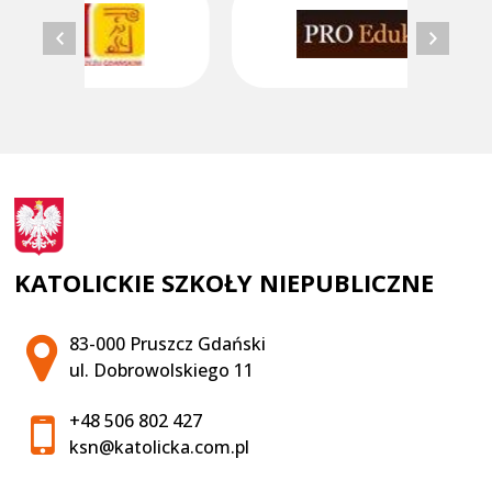
KATOLICKIE SZKOŁY NIEPUBLICZNE
Adres pocztowy:
83-000 Pruszcz Gdański
ul. Dobrowolskiego 11
+48 506 802 427
ksn@katolicka.com.pl