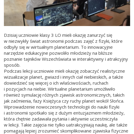
Dzisiaj uczniowie klasy 3 LO mieli okazję zanurzyć się
w niezwykły świat astronomii podczas zajęć z fizyki, które
odbyły się w wirtualnym planetarium. To innowacyjne
narzędzie edukacyjne pozwoliło młodzieży na bliższe
poznanie tajników Wszechświata w interaktywny i atrakcyjny
sposób.
Podczas lekcji uczniowie mieli okazję zobaczyć realistyczne
wizualizacje planet, gwiazd i innych ciał niebieskich, a także
dowiedzieć się więcej o ich właściwościach, ruchach
i pozycjach na niebie. Wirtualne planetarium umożliwiło
również symulację różnych zjawisk astronomicznych, takich
jak zaćmienia, fazy Księżyca czy ruchy planet wokół Słońca.
Wprowadzenie nowoczesnych technologii do nauki fizyki
i astronomii spotkało się z dużym entuzjazmem młodzieży,
która chętnie zadawała pytania i aktywnie uczestniczyła
w lekcji. Takie zajęcia nie tylko uatrakcyjniają naukę, ale także
pomagają lepiej zrozumieć skomplikowane zjawiska fizyczne