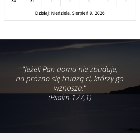
30
31
1
2
3
4
5
Dzisiaj: Niedziela, Sierpień 9, 2026
"Jeżeli Pan domu nie zbuduje,
na próżno się trudzą ci, którzy go
wznoszą."
(Psalm 127,1)