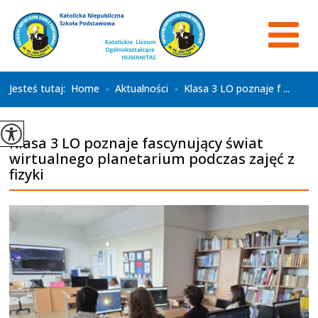
Jesteś tutaj:
Home
Aktualności
Klasa 3 LO poznaje f ...
>
>
Klasa 3 LO poznaje fascynujący świat
wirtualnego planetarium podczas zajęć z
fizyki