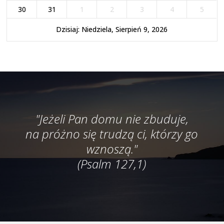
30
31
1
2
3
4
5
Dzisiaj: Niedziela, Sierpień 9, 2026
"Jeżeli Pan domu nie zbuduje,
na próżno się trudzą ci, którzy go
wznoszą."
(Psalm 127,1)