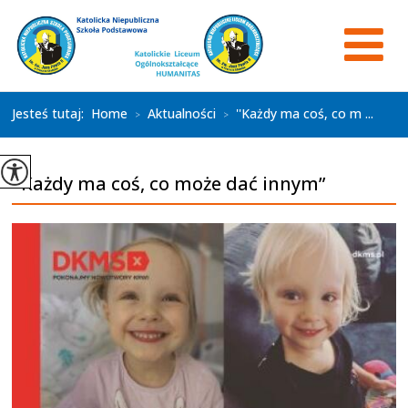
Jesteś tutaj:
Home
Aktualności
''Każdy ma coś, co m ...
>
>
''Każdy ma coś, co może dać innym”