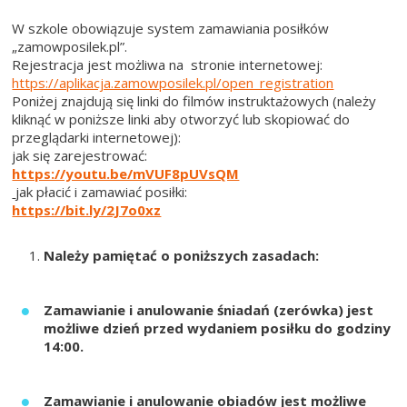
W szkole obowiązuje system zamawiania posiłków
„zamowposilek.pl”.
Rejestracja jest możliwa na stronie internetowej:
https://aplikacja.zamowposilek.pl/open_registration
Poniżej znajdują się linki do filmów instruktażowych (należy
kliknąć w poniższe linki aby otworzyć lub skopiować do
przeglądarki internetowej):
jak się zarejestrować:
https://youtu.be/mVUF8pUVsQM
jak płacić i zamawiać posiłki:
https://bit.ly/2J7o0xz
Należy pamiętać o poniższych zasadach:
Zamawianie i anulowanie śniadań (zerówka) jest
możliwe dzień przed wydaniem posiłku do godziny
14:00.
Zamawianie i anulowanie obiadów jest możliwe