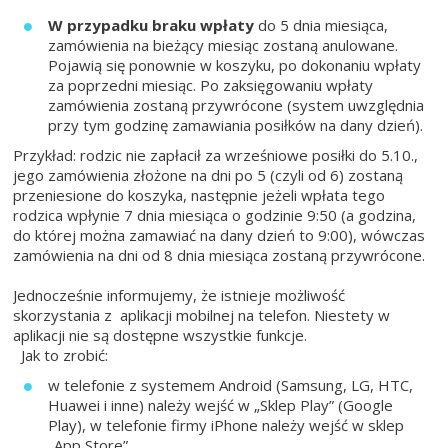
W przypadku braku wpłaty
do 5 dnia miesiąca,
zamówienia na bieżący miesiąc zostaną anulowane.
Pojawią się ponownie w koszyku, po dokonaniu wpłaty
za poprzedni miesiąc. Po zaksięgowaniu wpłaty
zamówienia zostaną przywrócone (system uwzględnia
przy tym godzinę zamawiania posiłków na dany dzień).
Przykład: rodzic nie zapłacił za wrześniowe posiłki do 5.10.,
jego zamówienia złożone na dni po 5 (czyli od 6) zostaną
przeniesione do koszyka, następnie jeżeli wpłata tego
rodzica wpłynie 7 dnia miesiąca o godzinie 9:50 (a godzina,
do której można zamawiać na dany dzień to 9:00), wówczas
zamówienia na dni od 8 dnia miesiąca zostaną przywrócone.
Jednocześnie informujemy, że istnieje możliwość
skorzystania z aplikacji mobilnej na telefon. Niestety w
aplikacji nie są dostępne wszystkie funkcje.
Jak to zrobić:
w telefonie z systemem Android (Samsung, LG, HTC,
Huawei i inne) należy wejść w „Sklep Play” (Google
Play), w telefonie firmy iPhone należy wejść w sklep
„App Store”.