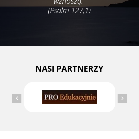
wznoszą."
(Psalm 127,1)
NASI PARTNERZY