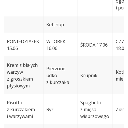
ogór
i pom
Ketchup
PONIEDZIAŁEK
WTOREK
CZWA
ŚRODA 17.06
15.06
16.06
18.06
Krem z białych
Pieczone
warzyw
Kotle
udko
Krupnik
z groszkiem
mielo
z kurczaka
ptysiowym
Risotto
Spaghetti
z kurczakiem
Ryż
z mięsa
Ziemn
i warzywami
wieprzowego