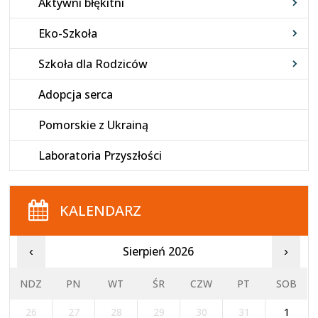
Aktywni błękitni
Eko-Szkoła
Szkoła dla Rodziców
Adopcja serca
Pomorskie z Ukrainą
Laboratoria Przyszłości
KALENDARZ
Sierpień 2026
‹
›
NDZ
PN
WT
ŚR
CZW
PT
SOB
26
27
28
29
30
31
1