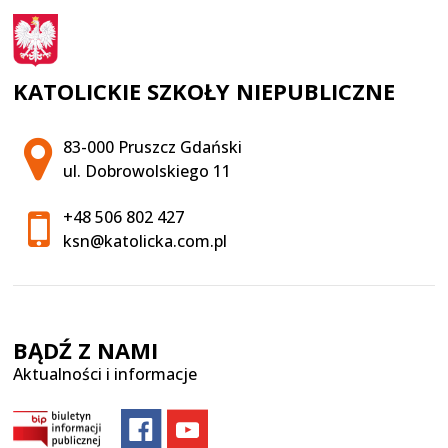
KATOLICKIE SZKOŁY NIEPUBLICZNE
Adres pocztowy:
83-000 Pruszcz Gdański
ul. Dobrowolskiego 11
+48 506 802 427
ksn@katolicka.com.pl
BĄDŹ Z NAMI
Aktualności i informacje