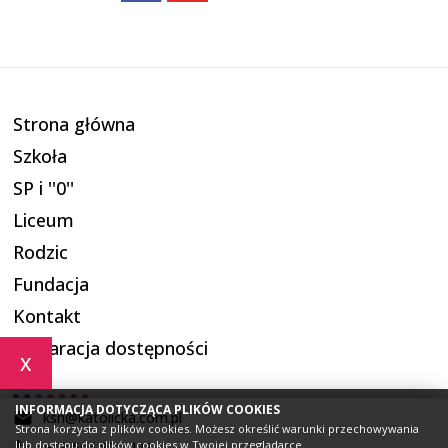
Strona główna
Szkoła
SP i ''0''
Liceum
Rodzic
Fundacja
Kontakt
Deklaracja dostępności
x
INFORMACJA DOTYCZĄCA PLIKÓW COOKIES
ksn@katolicka.com.pl
Strona korzysta z plików cookies. Możesz określić warunki przechowywania
lub dostępu do plików cookies w Twojej przeglądarce.
+48 506 802 427