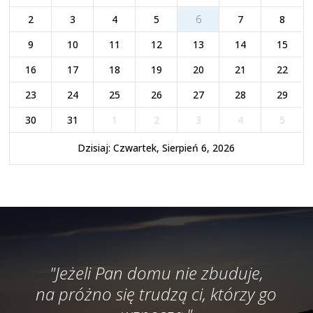
2
3
4
5
6
7
8
9
10
11
12
13
14
15
16
17
18
19
20
21
22
23
24
25
26
27
28
29
30
31
1
2
3
4
5
Dzisiaj: Czwartek, Sierpień 6, 2026
"Jeżeli Pan domu nie zbuduje,
na próżno się trudzą ci, którzy go