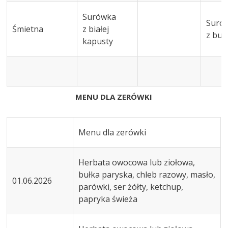
Surówka
Suró
Śmietna
z białej
z bu
kapusty
MENU DLA ZERÓWKI
Menu dla zerówki
Herbata owocowa lub ziołowa,
bułka paryska, chleb razowy, masło,
01.06.2026
parówki, ser żółty, ketchup,
papryka świeża