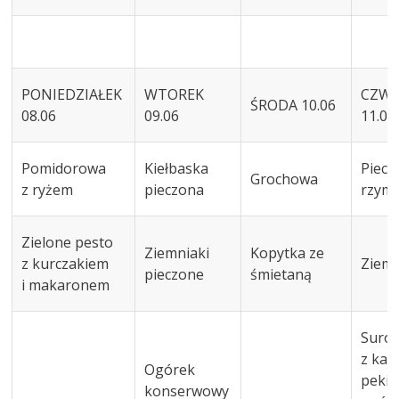
PONIEDZIAŁEK
WTOREK
CZWA
ŚRODA 10.06
08.06
09.06
11.06
Pomidorowa
Kiełbaska
Piecz
Grochowa
z ryżem
pieczona
rzym
Zielone pesto
Ziemniaki
Kopytka ze
z kurczakiem
Ziemn
pieczone
śmietaną
i makaronem
Suró
z kap
Ogórek
pekiń
konserwowy