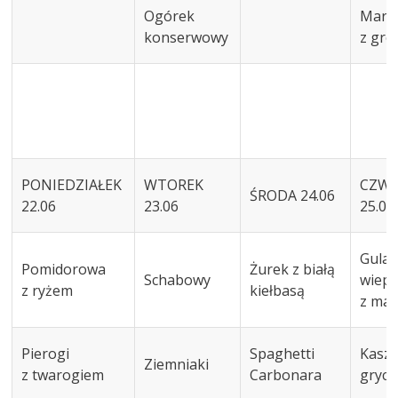
Ogórek
Marc
konserwowy
z gro
PONIEDZIAŁEK
WTOREK
CZWA
ŚRODA 24.06
22.06
23.06
25.06
Gulas
Pomidorowa
Żurek z białą
Schabowy
wiep
z ryżem
kiełbasą
z ma
Pierogi
Spaghetti
Kasz
Ziemniaki
z twarogiem
Carbonara
grycz