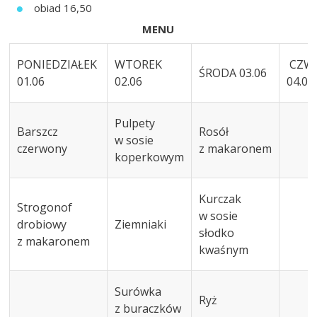
obiad 16,50
MENU
PONIEDZIAŁEK
WTOREK
CZW
ŚRODA 03.06
01.06
02.06
04.06.
Pulpety
Barszcz
Rosół
w sosie
czerwony
z makaronem
koperkowym
Kurczak
Strogonof
w sosie
drobiowy
Ziemniaki
słodko
z makaronem
kwaśnym
Surówka
Ryż
z buraczków