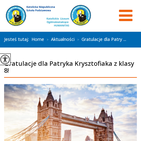
Jesteś tutaj:
Home
Aktualności
Gratulacje dla Patry ...
>
>
Gratulacje dla Patryka Krysztofiaka z klasy
8!