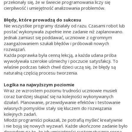
przekonały się, że w świecie programowania liczy się
cierpliwość i umiejętność analizowania problemów.
Błędy, które prowadzą do sukcesu
Nie wszystkie programy działały od razu. Czasami robot lub
postać wykonywała zupełnie inne zadanie niż zaplanowano.
Jednak zamiast się poddawać, uczniowie z ogromnym
zaangażowaniem szukali błędów i próbowali nowych
rozwiązań.
Każda poprawka była cenną lekcją, a każda udana próba
wywoływała szerokie uśmiechy i poczucie satysfakcji. To
właśnie podczas takich chwil dzieci uczą się, że błędy są
naturalną częścią procesu tworzenia.
Logika na najwyższym poziomie
Wraz ze wzrostem poziomu trudności uczniowie musieli
coraz bardziej skupiać się na kolejności wykonywanych
działań. Planowanie, przewidywanie efektów i testowanie
własnych pomysłów stały się kluczem do rozwiązania
kolejnych zadań.
Młodzi programiści pokazali, że potrafią myśleć kreatywnie
i nie boją się nowych wyzwań. Każde ukończone zadanie było
dowodem na to, że ich umiejętności systematycznie rosną.