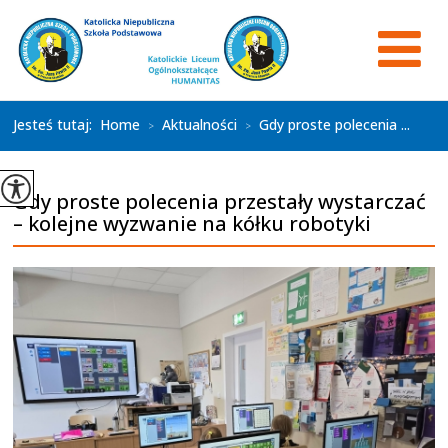
Jesteś tutaj:
Home
Aktualności
Gdy proste polecenia ...
>
>
Gdy proste polecenia przestały wystarczać
– kolejne wyzwanie na kółku robotyki