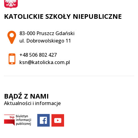
KATOLICKIE SZKOŁY NIEPUBLICZNE
Adres pocztowy:
83-000 Pruszcz Gdański
ul. Dobrowolskiego 11
+48 506 802 427
ksn@katolicka.com.pl
BĄDŹ Z NAMI
Aktualności i informacje