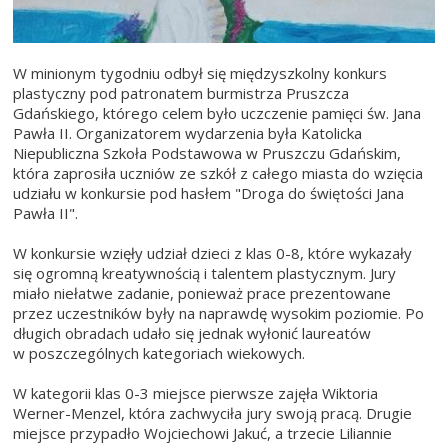
W minionym tygodniu odbył się międzyszkolny konkurs
plastyczny pod patronatem burmistrza Pruszcza
Gdańskiego, którego celem było uczczenie pamięci św. Jana
Pawła II. Organizatorem wydarzenia była Katolicka
Niepubliczna Szkoła Podstawowa w Pruszczu Gdańskim,
która zaprosiła uczniów ze szkół z całego miasta do wzięcia
udziału w konkursie pod hasłem "Droga do świętości Jana
Pawła II".
W konkursie wzięły udział dzieci z klas 0-8, które wykazały
się ogromną kreatywnością i talentem plastycznym. Jury
miało niełatwe zadanie, ponieważ prace prezentowane
przez uczestników były na naprawdę wysokim poziomie. Po
długich obradach udało się jednak wyłonić laureatów
w poszczególnych kategoriach wiekowych.
W kategorii klas 0-3 miejsce pierwsze zajęła Wiktoria
Werner-Menzel, która zachwyciła jury swoją pracą. Drugie
miejsce przypadło Wojciechowi Jakuć, a trzecie Liliannie