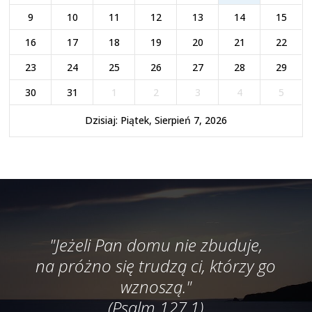
9
10
11
12
13
14
15
16
17
18
19
20
21
22
23
24
25
26
27
28
29
30
31
1
2
3
4
5
Dzisiaj: Piątek, Sierpień 7, 2026
"Jeżeli Pan domu nie zbuduje,
na próżno się trudzą ci, którzy go
wznoszą."
(Psalm 127,1)