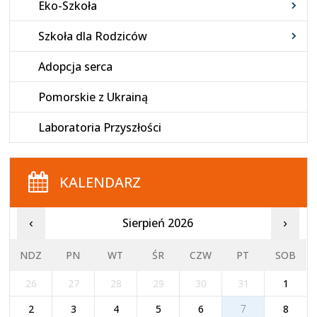
Eko-Szkoła
Szkoła dla Rodziców
Adopcja serca
Pomorskie z Ukrainą
Laboratoria Przyszłości
KALENDARZ
Sierpień 2026
‹
›
NDZ
PN
WT
ŚR
CZW
PT
SOB
26
27
28
29
30
31
1
2
3
4
5
6
7
8