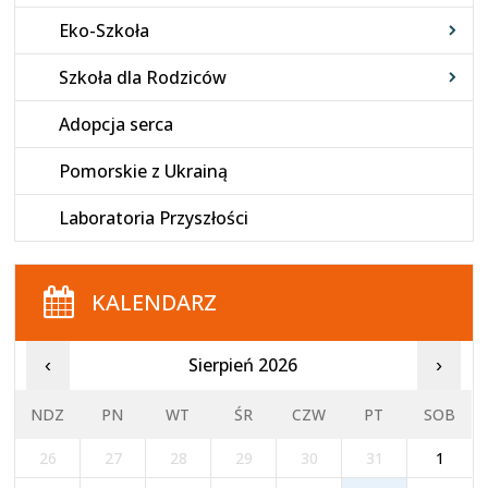
Eko-Szkoła
Szkoła dla Rodziców
Adopcja serca
Pomorskie z Ukrainą
Laboratoria Przyszłości
KALENDARZ
Sierpień 2026
‹
›
NDZ
PN
WT
ŚR
CZW
PT
SOB
26
27
28
29
30
31
1