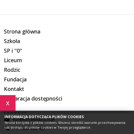
Strona główna
Szkoła
SP i ''0''
Liceum
Rodzic
Fundacja
Kontakt
Deklaracja dostępności
x
INFORMACJA DOTYCZĄCA PLIKÓW COOKIES
ksn@katolicka.com.pl
Strona korzysta z plików cookies. Możesz określić warunki przechowywania
lub dostępu do plików cookies w Twojej przeglądarce.
+48 506 802 427