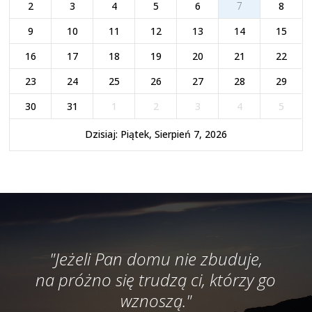
2
3
4
5
6
7
8
9
10
11
12
13
14
15
16
17
18
19
20
21
22
23
24
25
26
27
28
29
30
31
1
2
3
4
5
Dzisiaj: Piątek, Sierpień 7, 2026
"Jeżeli Pan domu nie zbuduje,
na próżno się trudzą ci, którzy go
wznoszą."