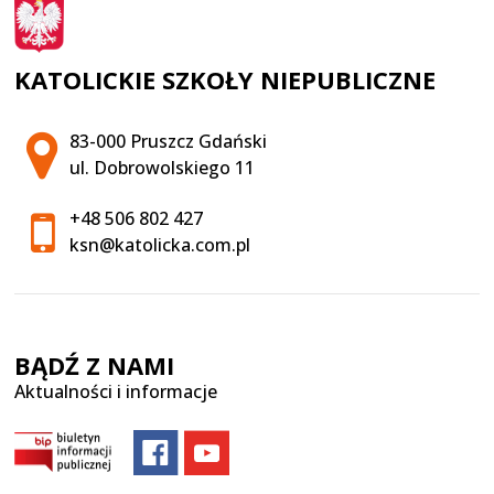
KATOLICKIE SZKOŁY NIEPUBLICZNE
Adres pocztowy:
83-000 Pruszcz Gdański
ul. Dobrowolskiego 11
+48 506 802 427
ksn@katolicka.com.pl
BĄDŹ Z NAMI
Aktualności i informacje