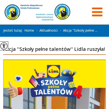
Jesteś tutaj:
Home
Aktualności
Akcja ''Szkoły pełne ...
>
>
Akcja ''Szkoły pełne talentów'' Lidla ruszyła!